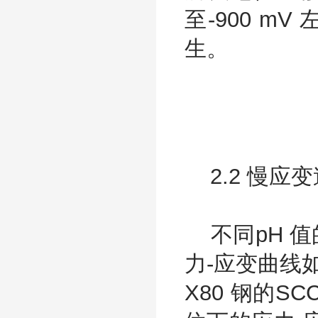
至-900 
生。
2.2 慢应
不同pH 值
力-应变曲线
X80 钢的