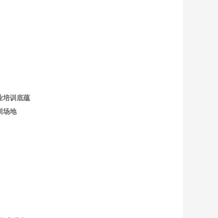
业培训底蕴
训场地