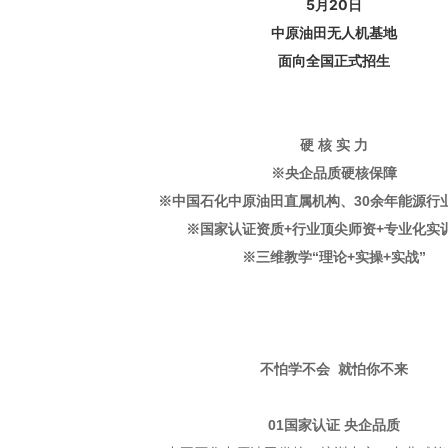
5月20日
中原油田无人机基地
面向全国正式招生
硬 核 实 力
※央企品质硬核保障
※中国石化中原油田直属机构、30余年能源行
※国家认证资质+行业顶尖师资+专业化实
※三维教学“理论+实操+实战”
不怕学不会 就怕你不来
0
1
国家认证 央企品质